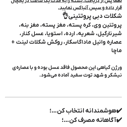
لطفا پس از دریافت، بسته را به مدت یک ساعت در یخچال
قرار داده و سپس آنباکس نمایید.
شکلات دبی پروتئینی👌
پروتئین وی، کره پسته، مغز پسته، مغز بنه،
شیرنارگیل، شعریه، ارده، استویا، عسل کنار،
عصاره وانیل ماداگاسکار، روکش شکلات لینت +
ماچا
ورژن گیاهی این محصول فاقد عسل بوده و با عصاره‌ی
نیشکر و شهد توت سفید آماده می‌شود.
✔️هوشمندانه انتخاب کن…؛
✔️آگاهانه مصرف کن…؛