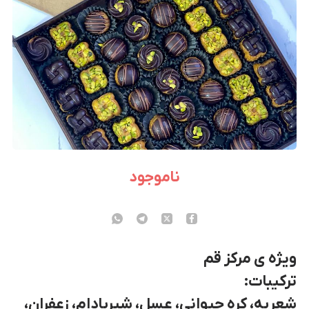
ناموجود
ویژه ی مرکز قم
ترکیبات:
شعریه، کره حیوانی، عسل، شیربادام، زعفران،